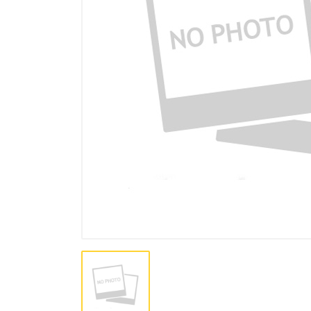
пленки, самоклеющиеся
Добавки в бетон, в растворы,
пластификаторы
Фибра для бетона, раствора,
стяжки
Интерьерные краски
Фасадные краски
Клей для плитки
Штукатурки, штукатурные
смеси
Теплоизоляционные
штукатурки
Клей для напольных покрытий
Другие клеи
Наливные полы