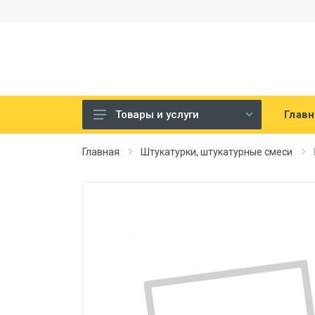
Главн
Товары и услуги
Строительная химия
Главная
Штукатурки, штукатурные смеси
Гидроизоляционные материалы
Жидкая теплоизоляция
Гидроизоляционные мастики
мембраны
Гидроизолция на цементной
основе, проникающая
гидроизоляция
Гидроизоляционные ленты,