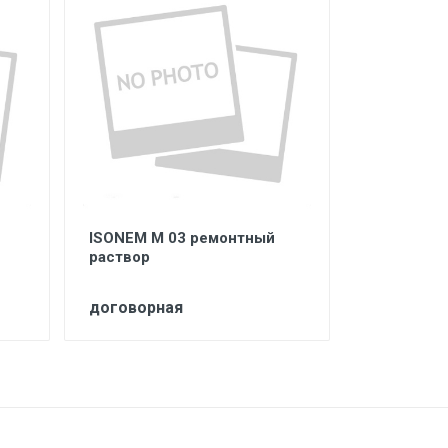
ISONEM M 03 ремонтный
ISONEM C
раствор
упрочните
поверхно
договорная
договорн