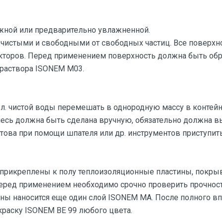
жной или предварительно увлажненной.
 чистыми и свободными от свободных частиц. Все поверх
торов. Перед применением поверхность должна быть обра
 раствора ISONEM M03.
5 л. чистой воды перемешать в однородную массу в контей
месь должна быть сделана вручную, обязательно должна 
отова при помощи шпателя или др. инструментов приступить
прикреплены к полу теплоизоляционные пластины, покры
ред применением необходимо срочно проверить прочност
ы наносится еще один слой ISONEM MA. После полного вп
краску ISONEM ВЕ 99 любого цвета.