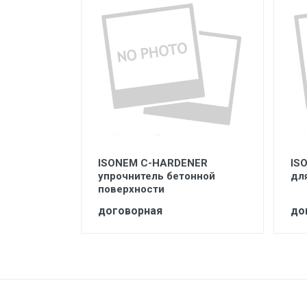
онтный
ISONEM C-HARDENER
IS
упрочнитель бетонной
дл
поверхности
договорная
до