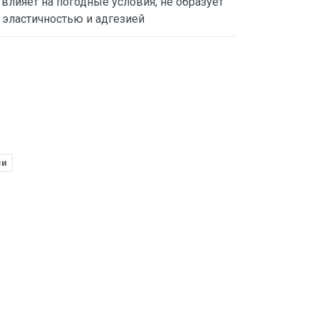
 влияет на погодные условия, не образует
 эластичностью и адгезией
си