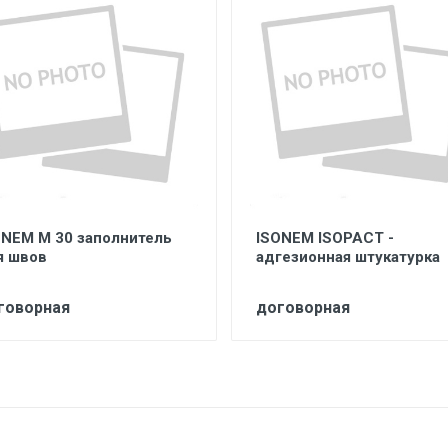
ONEM M 30 заполнитель
ISONEM ISOPACT -
я швов
адгезионная штукатурка
говорная
договорная